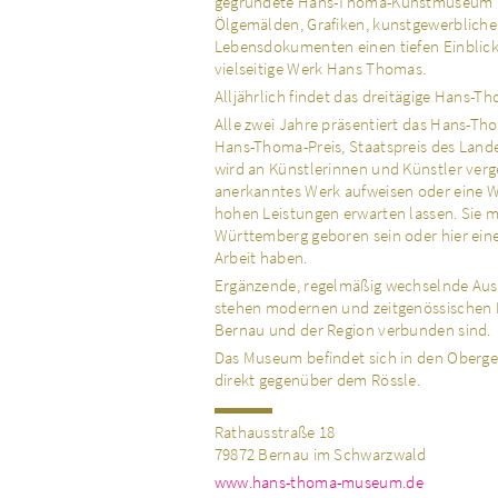
gegründete Hans-Thoma-Kunstmuseum in
Ölgemälden, Grafiken, kunstgewerbliche
Lebensdokumenten einen tiefen Einblick
vielseitige Werk Hans Thomas.
Alljährlich findet das dreitägige Hans-Th
Alle zwei Jahre präsentiert das Hans-
Hans-Thoma-Preis, Staatspreis des Lan
wird an Künstlerinnen und Künstler verge
anerkanntes Werk aufweisen oder eine W
hohen Leistungen erwarten lassen. Sie 
Württemberg geboren sein oder hier ein
Arbeit haben.
Ergänzende, regelmäßig wechselnde Au
stehen modernen und zeitgenössischen K
Bernau und der Region verbunden sind.
Das Museum befindet sich in den Oberg
direkt gegenüber dem Rössle.
Rathausstraße 18
79872 Bernau im Schwarzwald
www.hans-thoma-museum.de