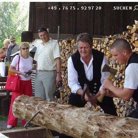
+49
.
76
75
.
92
97
20
SUCHEN