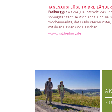
TAGESAUSFLÜGE IM DREILÄNDE
Freiburg
gilt als die „Hauptstadt" des S
sonnigste Stadt Deutschlands. Und sie is
Wochenmärkte, das Freiburger Münster, d
mit ihren Gassen und Gässchen.
www.visit.freiburg.de
A
> S