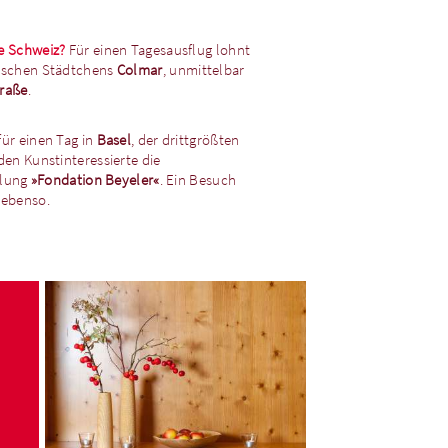
ie Schweiz?
Für einen Tagesausflug lohnt
sischen Städtchens
Colmar
, unmittelbar
traße
.
m
für einen Tag in
Basel
, der drittgrößten
nden Kunstinteressierte die
lung
»Fondation Beyeler«
. Ein Besuch
 ebenso.