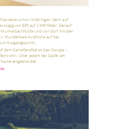
e Wanderer schon mitbringen, denn auf
es zügig von 885 auf 1.349 Meter. Danach
r Krunkelbachhütte und von dort hinüber
ls. Wunderbare Ausblicke auf das
 zum Ausgangspunkt.
uf dem Genießerpfad ist das Viscope –
tsfernrohr«. Über jedem der Gipfel am
e Name eingeblendet.
.de