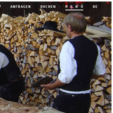
ANFRAGEN
BUCHEN
M E N Ü
DE
DEUTSCH
ENGLISH