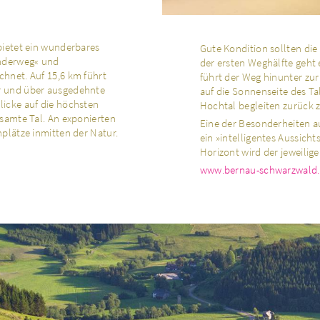
bietet ein wunderbares
Gute Kondition sollten di
anderweg« und
der ersten Weghälfte geht 
hnet. Auf 15,6 km führt
führt der Weg hinunter zu
r und über ausgedehnte
auf die Sonnenseite des Ta
icke auf die höchsten
Hochtal begleiten zurück
samte Tal. An exponierten
Eine der Besonderheiten a
plätze inmitten der Natur.
ein »intelligentes Aussich
Horizont wird der jeweilig
www.bernau-schwarzwald