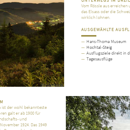
UNTERWEGS IM DREI
Vom Rössle aus erreichen 
das Elsass oder die Schweiz
wirklich lohnen.
AUSGEWÄHLTE AUSFL
Hans-Thoma Museum
Hochtal-Steig
Ausflugsziele direkt in
Tagesausflüge
© Michael Arndt
UM
 ist der wohl bekannteste
ren galt er ab 1900 für
andschafts- und
7. November 1924. Das 1949