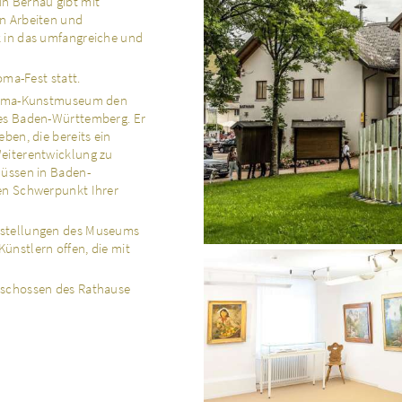
 Bernau gibt mit
n Arbeiten und
 in das umfangreiche und
oma-Fest statt.
Thoma-Kunstmuseum den
des Baden-Württemberg. Er
ben, die bereits ein
eiterentwicklung zu
müssen in Baden-
en Schwerpunkt Ihrer
sstellungen des Museums
ünstlern offen, die mit
eschossen des Rathause