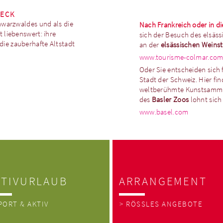
RECK
chwarzwaldes und als die
Nach Frankreich oder in d
t liebenswert: ihre
sich der Besuch des elsäs
ie zauberhafte Altstadt
an der
elsässischen Weins
www.tourisme-colmar.co
Oder Sie entscheiden sich 
Stadt der Schweiz. Hier fi
weltberühmte Kunstsamm
des
Basler Zoos
lohnt sich
www.basel.com
KTIVURLAUB
ARRANGEMENT
PORT & AKTIV
> RÖSSLES ANGEBOTE