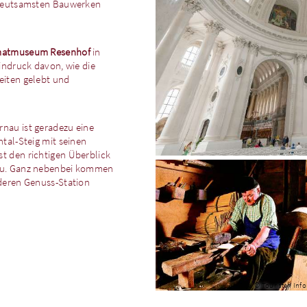
edeutsamsten Bauwerken
matmuseum Resenhof
in
indruck davon, wie die
eiten gelebt und
rnau ist geradezu eine
tal-Steig mit seinen
t den richtigen Überblick
au. Ganz nebenbei kommen
deren Genuss-Station
© Touristen Inf