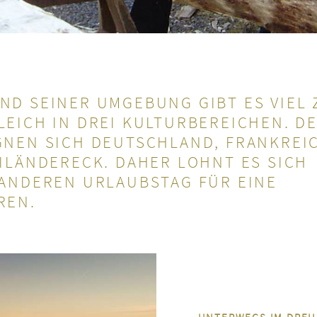
ND SEINER UMGEBUNG GIBT ES VIEL 
LEICH IN DREI KULTUR­BEREI­CHEN. D
GNEN SICH DEUTSCHLAND, FRANK­REI
I­LÄNDER­ECK. DAHER LOHNT ES SICH
ANDEREN URLAUBS­TAG FÜR EINE
REN.