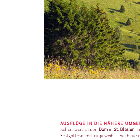
AUSFLÜGE IN DIE NÄHERE UMG
Sehenswert ist der
Dom
in
St. Blasien
. 
Festgottesdienst eingeweiht – nach nur e