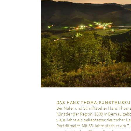
DAS HANS-THOMA-KUNSTMUSE
Der Maler und Schriftsteller Hans Thoma
Künstler der Region. 1839 in Bernau gebo
viele Jahre als beliebtester deutscher L
Porträtmaler. Mit 85 Jahre starb er am 