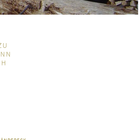
ZU
ENN
CH