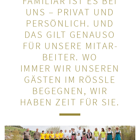
FAMI­LIÄR IST ES BEI
UNS – PRIVAT UND
PER­SÖN­LICH. UND
DAS GILT GENAUSO
FÜR UNSERE MIT­AR­
BEI­TER. WO
IMMER WIR UNSEREN
GÄSTEN IM RÖSSLE
BEGEG­NEN, WIR
HABEN ZEIT FÜR SIE.