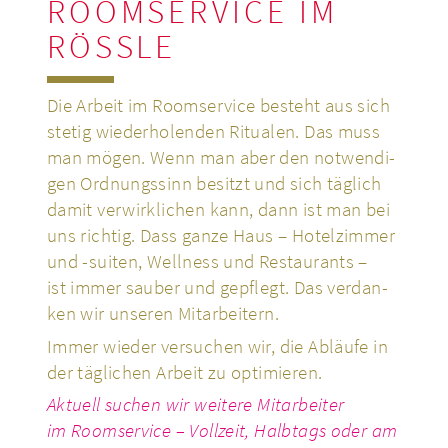
ROOMSERVICE IM
RÖSSLE
Die Arbeit im Room­ser­vice besteht aus sich
stetig wie­der­ho­len­den Ritua­len. Das muss
man mögen. Wenn man aber den not­wen­di­
gen Ord­nungs­sinn besitzt und sich täglich
damit ver­wirk­li­chen kann, dann ist man bei
uns richtig. Dass ganze Haus – Hotel­zim­mer
und -suiten, Well­ness und Restau­rants –
ist immer sauber und gepflegt. Das ver­dan­
ken wir unseren Mit­ar­bei­tern.
Immer wieder ver­su­chen wir, die Abläufe in
der täg­li­chen Arbeit zu opti­mie­ren.
Aktuell suchen wir weitere Mit­ar­bei­ter
im Room­ser­vice – Voll­zeit, Halb­tags oder am