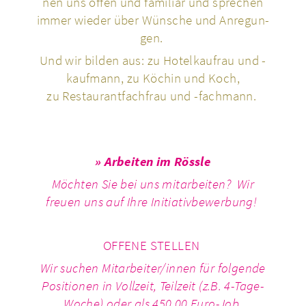
nen uns offen und fami­liär und spre­chen
immer wieder über Wünsche und Anre­gun­
gen.
Und wir bilden aus: zu Hotel­kau­f­rau und -
kauf­mann, zu Köchin und Koch,
zu Restau­rant­fach­frau und -fach­mann.
» Arbei­ten im Rössle
Möchten Sie bei uns mit­ar­bei­ten? Wir
freuen uns auf Ihre Initia­tiv­be­wer­bung!
OFFENE STELLEN
Wir suchen Mit­ar­bei­ter/innen für fol­gende
Posi­tio­nen
in Voll­zeit, Teil­zeit (z.B. 4-Tage-
Woche) oder als 450,00 Euro-Job.