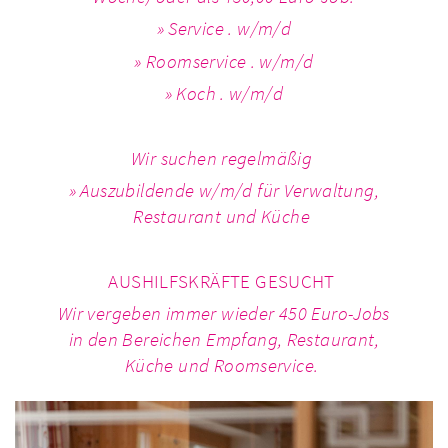
» Service . w/m/d
» Room­ser­vice . w/m/d
» Koch . w/m/d
» Kon­di­tor . w/m
Wir suchen regel­mä­ßig
» Aus­zu­bil­dende w/m/d für Ver­wal­tung,
Restau­rant und Küche
AUS­HILFS­KRÄFTE GESUCHT
Wir ver­ge­ben immer wieder 450 Euro-Jobs
in den Berei­chen Empfang, Restau­rant,
Küche und Room­ser­vice.