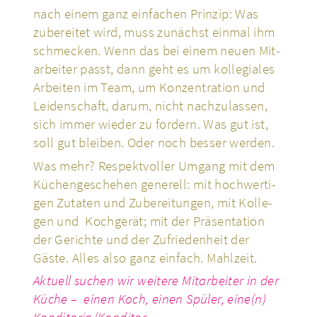
nach einem ganz ein­fa­chen Prinzip: Was
zube­rei­tet wird, muss zunächst einmal ihm
schme­cken. Wenn das bei einem neuen Mit­
ar­bei­ter passt, dann geht es um kol­le­gia­les
Arbei­ten im Team, um Kon­zen­tra­tion und
Lei­den­schaft, darum, nicht nach­zu­las­sen,
sich immer wieder zu fordern. Was gut ist,
soll gut bleiben. Oder noch besser werden.
Was mehr? Respekt­vol­ler Umgang mit dem
Küchen­ge­sche­hen gene­rell: mit hoch­wer­ti­
gen Zutaten und Zube­rei­tun­gen, mit Kol­le­
gen und Koch­ge­rät; mit der Prä­sen­ta­tion
der Gerichte und der Zufrie­den­heit der
Gäste.
Alles also ganz einfach. Mahl­zeit.
Aktuell suchen wir weitere Mit­ar­bei­ter in der
Küche – einen Koch, einen Spüler, eine(n)