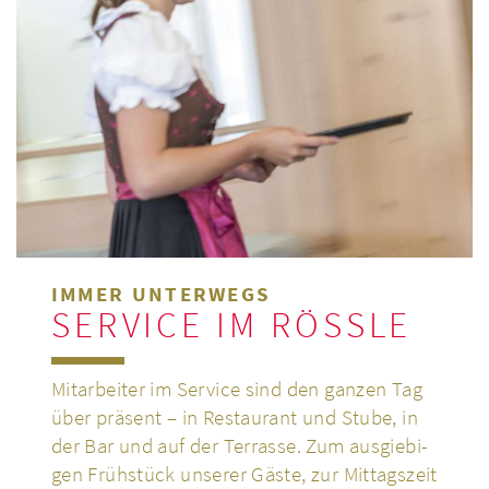
IMMER UNTERWEGS
SERVICE IM RÖSSLE
Mit­ar­bei­ter im Service sind den ganzen Tag
über präsent – in Restau­rant und Stube, in
der Bar und auf der Ter­rasse. Zum aus­gie­bi­
gen Früh­stück unserer Gäste, zur Mit­tags­zeit