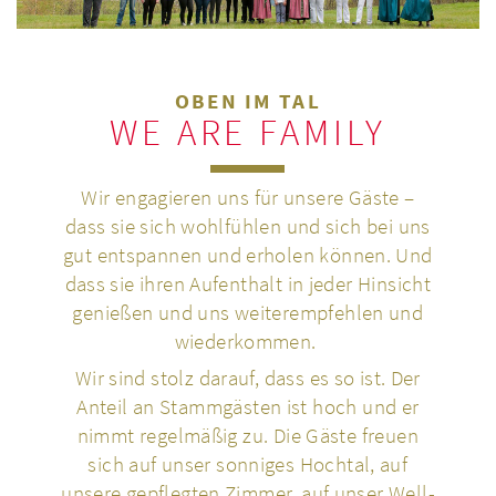
OBEN IM TAL
WE ARE FAMILY
Wir enga­gie­ren uns für unsere Gäste –
dass sie sich wohl­füh­len und sich bei uns
gut ent­span­nen und erholen können. Und
dass sie ihren Auf­ent­halt in jeder Hin­sicht
genie­ßen und uns wei­ter­emp­feh­len und
wie­der­kom­men.
Wir sind stolz darauf, dass es so ist. Der
Anteil an Stamm­gäs­ten ist hoch und er
nimmt regel­mä­ßig zu. Die Gäste freuen
sich auf unser son­ni­ges Hochtal, auf
unsere gepfleg­ten Zimmer, auf unser Well­