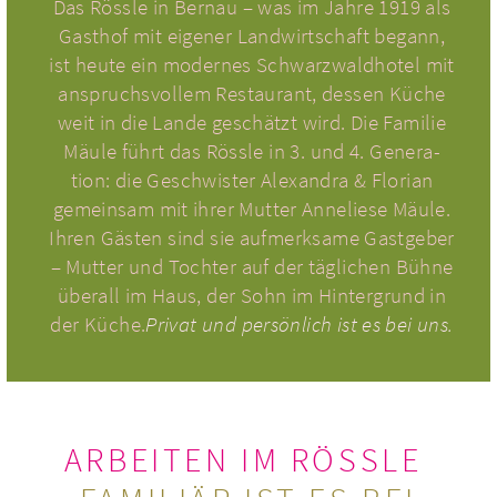
Das Rössle in Bernau – was im Jahre 1919 als
Gasthof mit eigener Land­wirt­schaft begann,
ist heute ein moder­nes Schwarz­wald­ho­tel mit
anspruchs­vol­lem Restau­rant, dessen Küche
weit in die Lande geschätzt wird. Die Familie
Mäule führt das Rössle in 3. und 4. Gene­ra­
tion: die Geschwis­ter Alex­an­dra & Florian
gemein­sam mit ihrer Mutter Anne­liese Mäule.
Ihren Gästen sind sie auf­merk­same Gast­ge­ber
– Mutter und Tochter auf der täg­li­chen Bühne
überall im Haus, der Sohn im Hin­ter­grund in
der Küche.
Privat und
per­sön­lich ist es bei uns.
ARBEITEN IM RÖSSLE