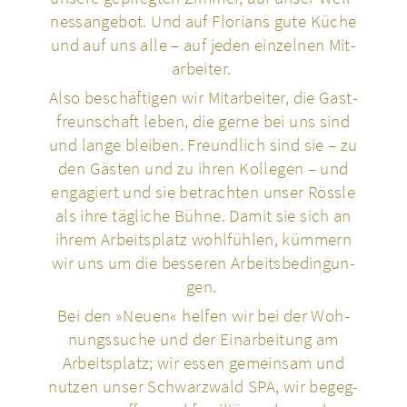
ness­an­ge­bot. Und auf Flo­ri­ans gute Küche
und auf uns alle – auf jeden ein­zel­nen Mit­
ar­bei­ter.
Also beschäf­ti­gen wir Mit­ar­bei­ter, die Gast­
freun­schaft leben, die gerne bei uns sind
und lange bleiben. Freund­lich sind sie – zu
den Gästen und zu ihren Kol­le­gen – und
enga­giert und sie betrach­ten unser Rössle
als ihre täg­li­che Bühne. Damit sie sich an
ihrem Arbeits­platz wohl­füh­len, kümmern
wir uns um die bes­se­ren Arbeits­be­din­gun­
gen.
Bei den »Neuen« helfen wir bei der Woh­
nungs­su­che und der Ein­ar­bei­tung am
Arbeits­platz; wir essen gemein­sam und
nutzen unser Schwarz­wald SPA, wir begeg­